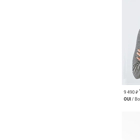
9 490 ₽
OUI
/ В