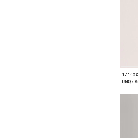
17 190 
UNQ
/ В