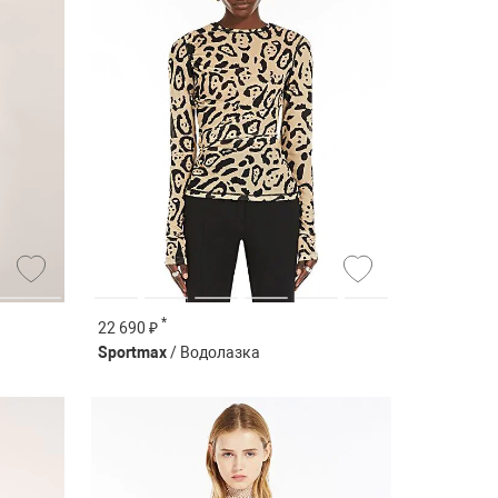
*
22 690 ₽
Sportmax
/ Водолазка