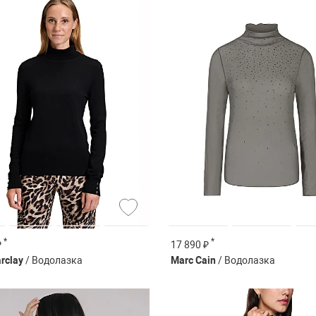
*
*
₽
17 890 ₽
arclay
/ Водолазка
Marc Cain
/ Водолазка