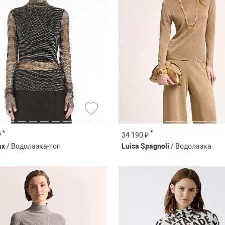
*
*
₽
34 190 ₽
ax
/ Водолазка-топ
Luisa Spagnoli
/ Водолазка