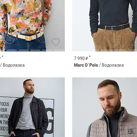
*
*
₽
7 990 ₽
/ Водолазка
Marc O`Polo
/ Водолазка