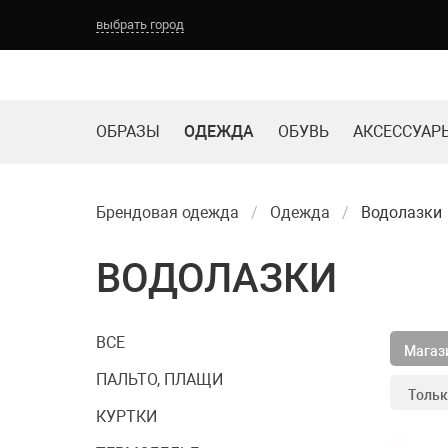
выбрать город
Выберите город:
ОБРАЗЫ
ОДЕЖДА
ОБУВЬ
АКСЕССУАР
ТОМСК
НОВОКУЗНЕЦК
КЕМЕРОВО
БАРНАУЛ
Брендовая одежда
Одежда
Водолазки
ВОДОЛАЗКИ
ВСЕ
Магази
ПАЛЬТО, ПЛАЩИ
Тольк
КУРТКИ