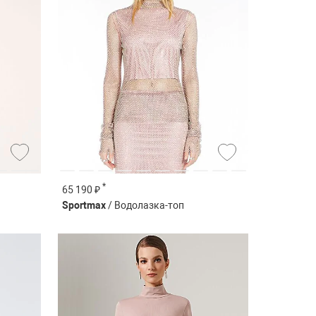
*
65 190 ₽
Sportmax
/ Водолазка-топ