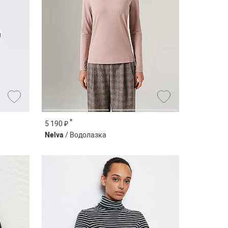
*
5 190 ₽
Nelva
/ Водолазка