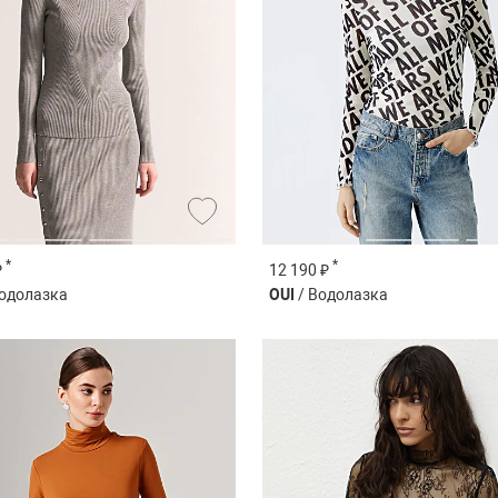
*
*
₽
12 190 ₽
одолазка
OUI
/ Водолазка