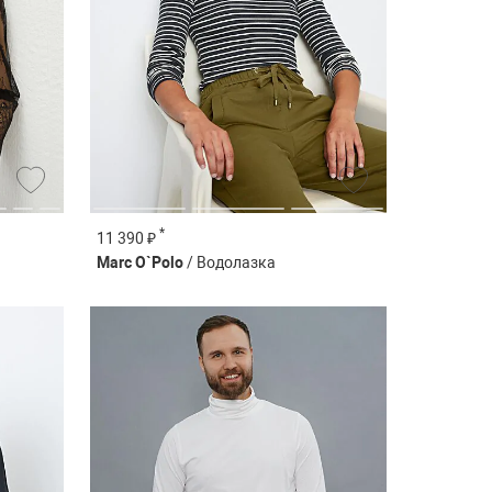
*
11 390 ₽
Marc O`Polo
/ Водолазка