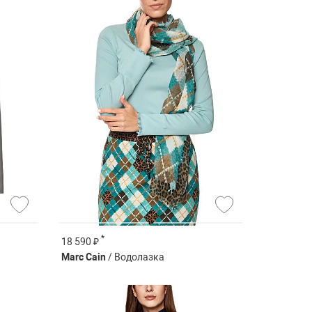
*
18 590 ₽
Marc Cain
/ Водолазка