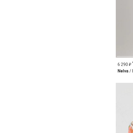
6 290 ₽
Nelva
/