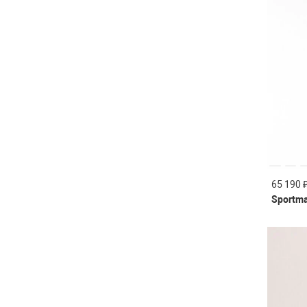
65 190 
Sportm