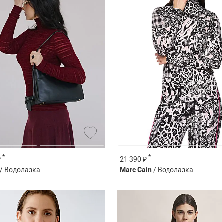
*
*
₽
21 390 ₽
/ Водолазка
Marc Cain
/ Водолазка