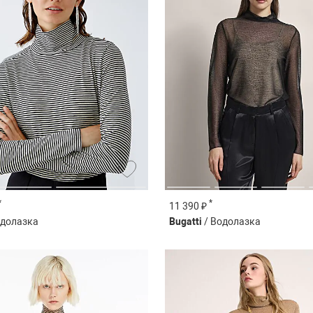
*
*
11 390 ₽
одолазка
Bugatti
/ Водолазка