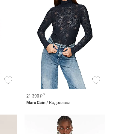
*
21 390 ₽
Marc Cain
/ Водолазка