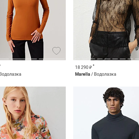
*
*
18 290 ₽
 Водолазка
Marella
/ Водолазка