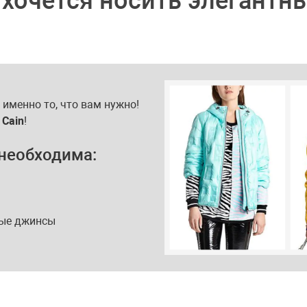
 хочется носить элегантн
именно то, что вам нужно!
 Cain
!
 необходима:
ные джинсы