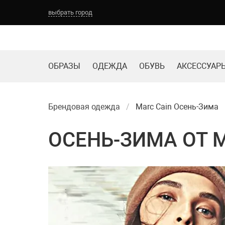
выбрать город
Выберите город:
ОБРАЗЫ
ОДЕЖДА
ОБУВЬ
АКСЕССУАР
ТОМСК
НОВОКУЗНЕЦК
КЕМЕРОВО
БАРНАУЛ
Брендовая одежда
Marc Cain Осень-Зима
ОСЕНЬ-ЗИМА ОТ 