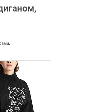
диганом,
сами.