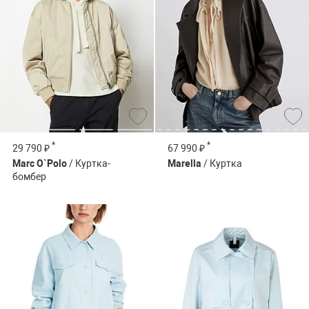
*
*
29 790 ₽
67 990 ₽
Marc O`Polo
/ Куртка-
Marella
/ Куртка
бомбер