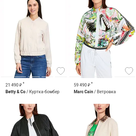
*
*
21 490 ₽
59 490 ₽
Betty & Co
/ Куртка-бомбер
Marc Cain
/ Ветровка