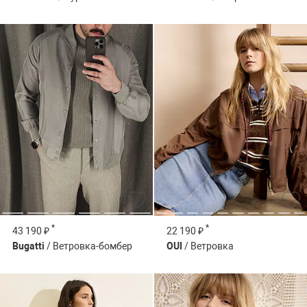
*
*
43 190 ₽
22 190 ₽
Bugatti
/ Ветровка-бомбер
OUI
/ Ветровка