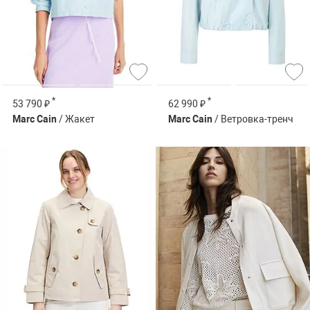
*
*
53 790 ₽
62 990 ₽
Marc Cain
/ Жакет
Marc Cain
/ Ветровка-тренч