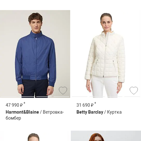
*
*
47 990 ₽
31 690 ₽
Harmont&Blaine
/ Ветровка-
Betty Barclay
/ Куртка
бомбер