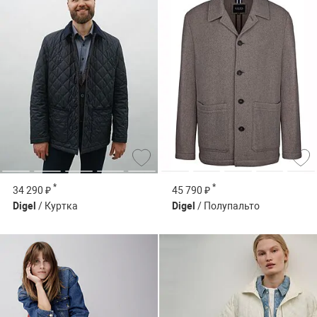
*
*
34 290 ₽
45 790 ₽
Digel
/ Куртка
Digel
/ Полупальто