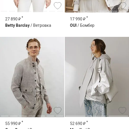
*
*
27 890 ₽
17 990 ₽
Betty Barclay
/ Ветровка
OUI
/ Бомбер
*
*
55 990 ₽
52 690 ₽