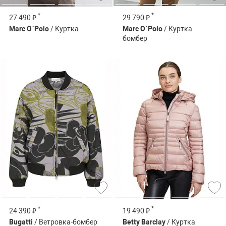
*
*
27 490 ₽
29 790 ₽
Marc O`Polo
/ Куртка
Marc O`Polo
/ Куртка-
бомбер
*
*
24 390 ₽
19 490 ₽
Bugatti
/ Ветровка-бомбер
Betty Barclay
/ Куртка