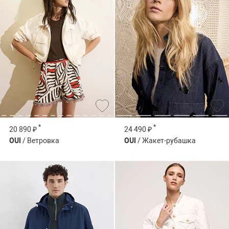
*
*
20 890 ₽
24 490 ₽
OUI
/ Ветровка
OUI
/ Жакет-рубашка