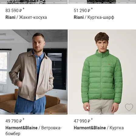
*
*
83 590 ₽
51 290 ₽
Riani
/ Жакет-косуха
Riani
/ Куртка-шарф
*
*
49 790 ₽
47 990 ₽
Harmont&Blaine
/ Ветровка-
Harmont&Blaine
/ Куртка
бомбер