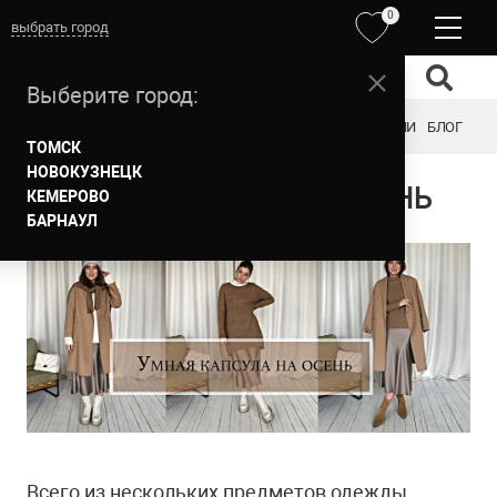
0
выбрать город
Выберите город:
ОБРАЗЫ
ОДЕЖДА
ОБУВЬ
АКСЕССУАРЫ
БРЕНДЫ
АКЦИИ
БЛОГ
ТОМСК
НОВОКУЗНЕЦК
УМНАЯ КАПСУЛА НА ОСЕНЬ
КЕМЕРОВО
БАРНАУЛ
Всего из нескольких предметов одежды