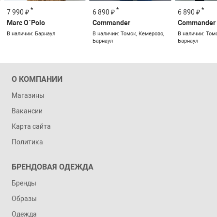
*
*
*
7 990 ₽
6 890 ₽
6 890 ₽
Marc O`Polo
Commander
Commander
В наличии: Барнаул
В наличии: Томск, Кемерово,
В наличии: Том
Барнаул
Барнаул
О КОМПАНИИ
Магазины
Вакансии
Карта сайта
Политика
БРЕНДОВАЯ ОДЕЖДА
Бренды
Образы
Одежда