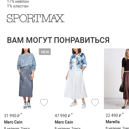
17% нейлон
1% эластан
ВАМ МОГУТ ПОНРАВИТЬСЯ
*
*
*
22 490 ₽
31 990 ₽
47 990 ₽
Marella
Marc Cain
Marc Cain
В наличии: Том
В наличии: Томск
В наличии: Томск