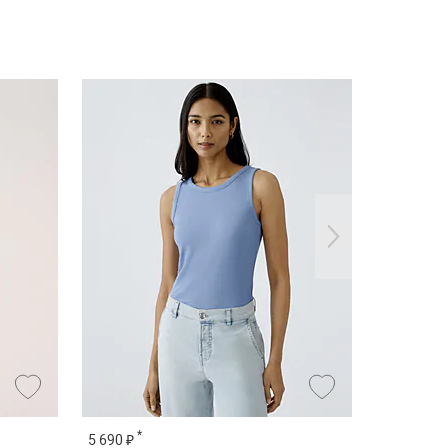
*
*
5 690 ₽
9 990 ₽