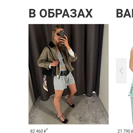
В ОБРАЗАХ
ВА
*
*
11 490 ₽
82 460 ₽
21 790 