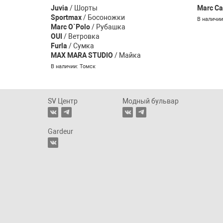
Marella
Juvia
/ Шорты
Marc Ca
Sportmax
/ Босоножки
В наличии: Томск, Новокузнецк
В наличии
Marc O`Polo
/ Рубашка
OUI
/ Ветровка
Furla
/ Сумка
MAX MARA STUDIO
/ Майка
В наличии: Томск
SV Центр
Модный бульвар
Gardeur