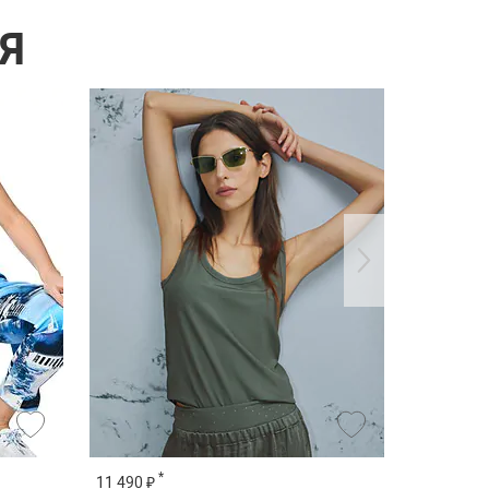
Я
*
*
11 490 ₽
22 790 ₽