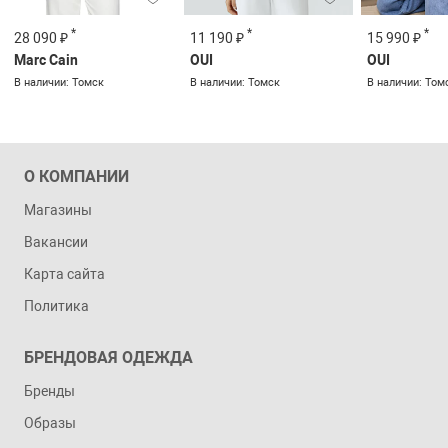
*
*
*
28 090 ₽
11 190 ₽
15 990 ₽
Marc Cain
OUI
OUI
В наличии: Томск
В наличии: Томск
В наличии: Том
О КОМПАНИИ
Магазины
Вакансии
Карта сайта
Политика
БРЕНДОВАЯ ОДЕЖДА
Бренды
Образы