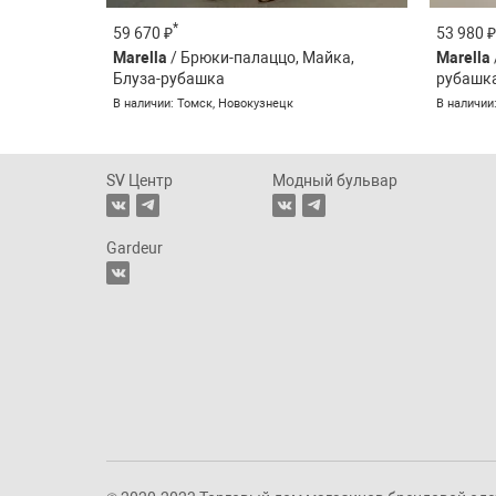
*
*
59 670 ₽
53 980 ₽
19 990 ₽
14 690 
Marella
/ Брюки-палаццо, Майка,
Marella
Marella
OUI
Блуза-рубашка
рубашк
В наличии: Новокузнецк
В наличи
В наличии: Томск, Новокузнецк
В наличии
SV Центр
Модный бульвар
Gardeur