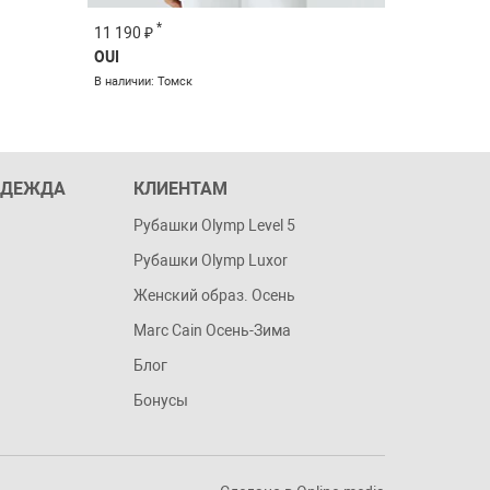
*
*
11 190 ₽
15 990 ₽
OUI
OUI
В наличии: Томск
В наличии: Т
ОДЕЖДА
КЛИЕНТАМ
Рубашки Olymp Level 5
Рубашки Olymp Luxor
Женский образ. Осень
Marc Cain Осень-Зима
Блог
Бонусы