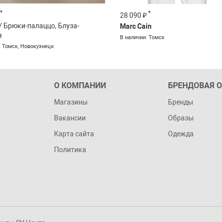
*
*
*
₽
28 090 ₽
/ Брюки-палаццо, Блуза-
Marc Cain
а
и: Томск, Новокузнецк
В наличии: Томск
: Томск, Новокузнецк
О КОМПАНИИ
БРЕНДОВАЯ 
Магазины
Бренды
Вакансии
Образы
Карта сайта
Одежда
Политика