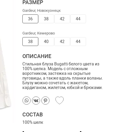
РАЗМЕР
Gardeur, Новокузнецк
36
38
42
44
Gardeur, Кемерово
38
40
42
44
ОПИСАНИЕ
Стильная блуза Bugatti белого цвета из
100% шелка. Модель с отложным
воротником, застежка на скрытые
пуговицы, а также вдоль планки воланы.
Блузу можно сочетать с жакетом,
кардиганом, жилетом, юбкой и брюками.
СОСТАВ
100% шелк