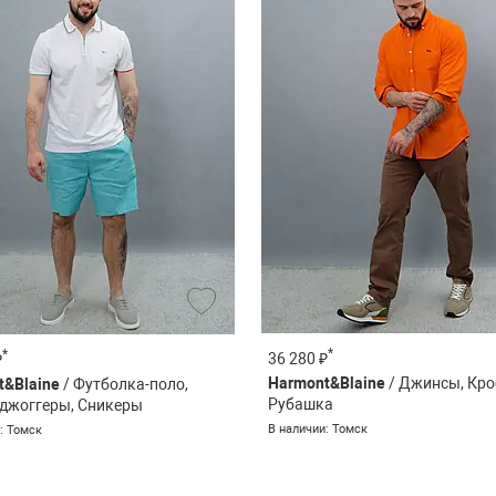
*
*
36 280 ₽
₽
Harmont&Blaine
/ Джинсы, Кро
t&Blaine
/ Футболка-поло,
Рубашка
джоггеры, Сникеры
В наличии: Томск
: Томск