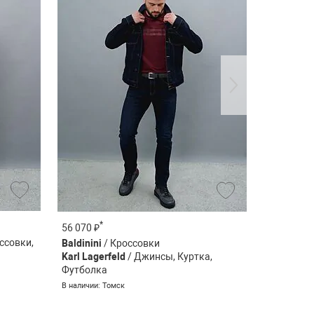
*
56 070 ₽
101 170 ₽
ссовки,
Baldinini
/ Кроссовки
Voile Bla
Karl Lagerfeld
/ Джинсы, Куртка,
Karl Lager
Футболка
Ветровка
В наличии: Томск
В наличии: 