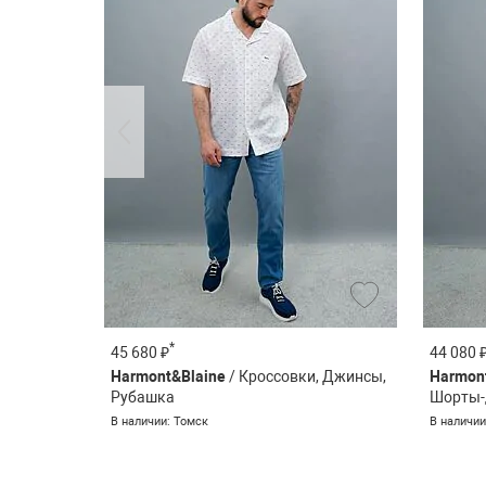
*
45 680 ₽
44 080 
юки-
Harmont&Blaine
/ Кроссовки, Джинсы,
Harmon
Рубашка
Шорты-
В наличии: Томск
В наличии