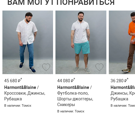
ВАМ МОГУТ ПОНРАВИТЬСЯ
*
*
*
45 680 ₽
44 080 ₽
36 280 ₽
Harmont&Blaine
/
Harmont&Blaine
/
Harmont&Bl
Кроссовки, Джинсы,
Футболка-поло,
Джинсы, Кр
Рубашка
Шорты-джоггеры,
Рубашка
Сникеры
В наличии: Томск
В наличии: Том
В наличии: Томск