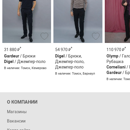
*
*
*
31 880 ₽
54 970 ₽
110 970 ₽
Gardeur
/ Брюки
Digel
/ Брюки,
Olymp
/ Гал
Digel
/ Джемпер-поло
Джемпер-поло,
Рубашка
Джемпер-поло
Corneliani
/
В наличии: Томск, Кемерово
Gardeur
/ Б
В наличии: Томск, Барнаул
В наличии: Том
О КОМПАНИИ
Магазины
Вакансии