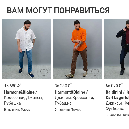
ВАМ МОГУТ ПОНРАВИТЬСЯ
*
*
*
45 680 ₽
36 280 ₽
56 070 ₽
Harmont&Blaine
/
Harmont&Blaine
/
Baldinini
/ К
Кроссовки, Джинсы,
Джинсы, Кроссовки,
Karl Lagerfe
Рубашка
Рубашка
Джинсы, Ку
Футболка
В наличии: Томск
В наличии: Томск
В наличии: Том