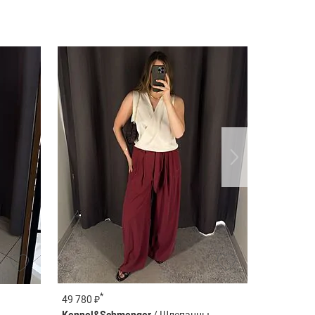
*
*
49 780 ₽
79 280 ₽
Kennel&Schmenger
/ Шлепанцы
Sportmax