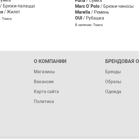
Furla
/ Сумка
/ Брюки-палаццо
Marc O`Polo
/ Брюки-чиносы
ax
/ Жилет
Marella
/ Ремень
OUI
/ Рубашка
: Томск
В наличии: Томск
О КОМПАНИИ
БРЕНДОВАЯ 
Магазины
Бренды
Вакансии
Образы
Карта сайта
Одежда
Политика