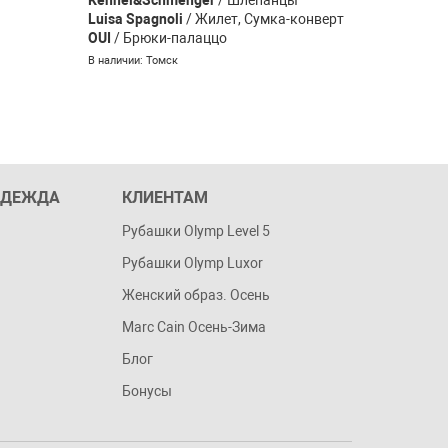
Luisa Spagnoli
/ Жилет, Сумка-конверт
Marc Cain
OUI
/ Брюки-палаццо
В наличии: 
В наличии: Томск
ОДЕЖДА
КЛИЕНТАМ
Рубашки Olymp Level 5
Рубашки Olymp Luxor
Женский образ. Осень
Marc Cain Осень-Зима
Блог
Бонусы