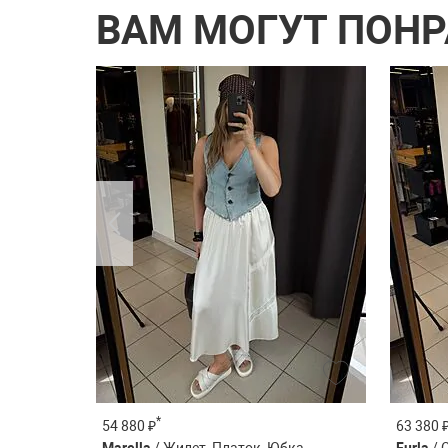
ВАМ МОГУТ ПОН
*
54 880 ₽
63 380 
Marella
/ Жилет, Платок, Юбка
Furla
/ 