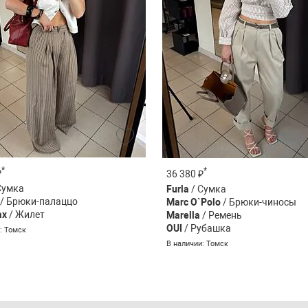
*
*
₽
36 380 ₽
Сумка
Furla
/ Сумка
/ Брюки-палаццо
Marc O`Polo
/ Брюки-чиносы
ax
/ Жилет
Marella
/ Ремень
OUI
/ Рубашка
: Томск
В наличии: Томск