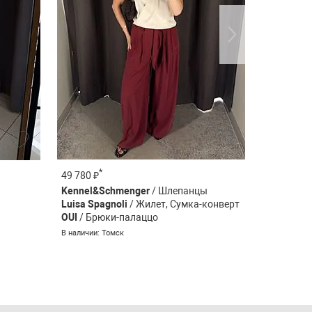
*
*
49 780 ₽
79 280 ₽
Kennel&Schmenger
/ Шлепанцы
Sportmax
Luisa Spagnoli
/ Жилет, Сумка-конверт
Marc Cain
OUI
/ Брюки-палаццо
В наличии: 
В наличии: Томск