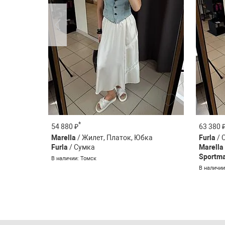
*
54 880 ₽
63 380 
Marella
/ Жилет, Платок, Юбка
Furla
/ 
Furla
/ Сумка
Marella
Sportm
В наличии: Томск
В наличии