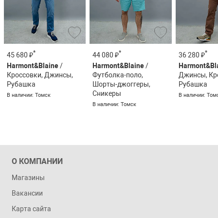
*
*
*
45 680 ₽
44 080 ₽
36 280 ₽
Harmont&Blaine
/
Harmont&Blaine
/
Harmont&Bl
Кроссовки, Джинсы,
Футболка-поло,
Джинсы, Кр
Рубашка
Шорты-джоггеры,
Рубашка
Сникеры
В наличии: Томск
В наличии: Том
В наличии: Томск
О КОМПАНИИ
Магазины
Вакансии
Карта сайта