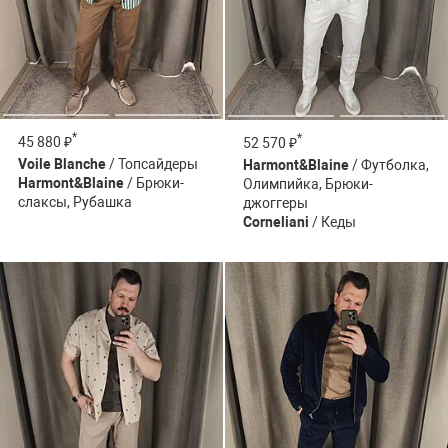
*
*
45 880 ₽
52 570 ₽
Voile Blanche
/ Топсайдеры
Harmont&Blaine
/ Футболка,
Harmont&Blaine
/ Брюки-
Олимпийка, Брюки-
слаксы, Рубашка
джоггеры
Corneliani
/ Кеды