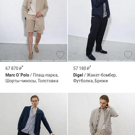
*
*
67 870 ₽
57 180 ₽
Marc O`Polo
/ Плащ-парка,
Digel
/ Жакет-бомбер,
Шорты-чиносы, Толстовка
Футболка, Брюки