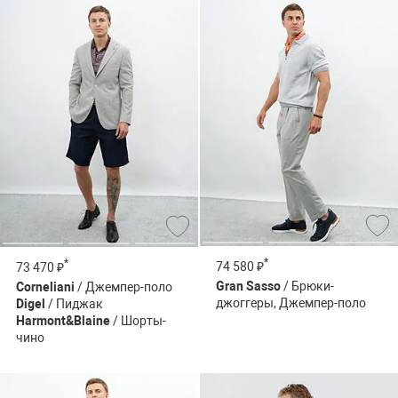
*
*
74 580 ₽
73 470 ₽
Gran Sasso
/ Брюки-
Corneliani
/ Джемпер-поло
джоггеры, Джемпер-поло
Digel
/ Пиджак
Harmont&Blaine
/ Шорты-
чино