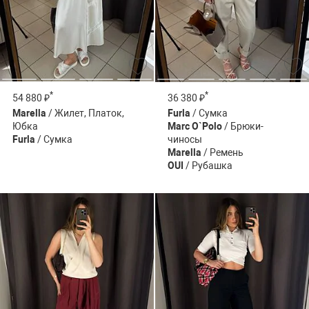
*
*
54 880 ₽
36 380 ₽
Marella
/ Жилет, Платок,
Furla
/ Сумка
Юбка
Marc O`Polo
/ Брюки-
Furla
/ Сумка
чиносы
Marella
/ Ремень
OUI
/ Рубашка