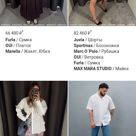
*
*
66 480 ₽
82 460 ₽
Furla
/ Сумка
Juvia
/ Шорты
OUI
/ Платок
Sportmax
/ Босоножки
Marella
/ Жакет, Юбка
Marc O`Polo
/ Рубашка
OUI
/ Ветровка
Furla
/ Сумка
MAX MARA STUDIO
/ Майка