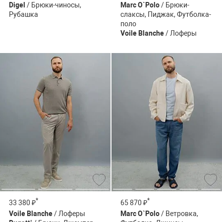
Digel
/ Брюки-чиносы,
Marc O`Polo
/ Брюки-
Рубашка
слаксы, Пиджак, Футболка-
поло
Voile Blanche
/ Лоферы
*
*
33 380 ₽
65 870 ₽
Voile Blanche
/ Лоферы
Marc O`Polo
/ Ветровка,