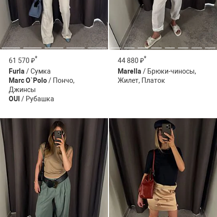
*
*
61 570 ₽
44 880 ₽
Furla
/ Сумка
Marella
/ Брюки-чиносы,
Marc O`Polo
/ Пончо,
Жилет, Платок
Джинсы
OUI
/ Рубашка