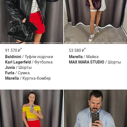
*
*
91 570 ₽
53 580 ₽
Baldinini
/ Туфли-лодочки
Marella
/ Майка
Karl Lagerfeld
/ Футболка
MAX MARA STUDIO
/ Шорты
Juvia
/ Шорты
Furla
/ Сумка
Marella
/ Куртка-бомбер