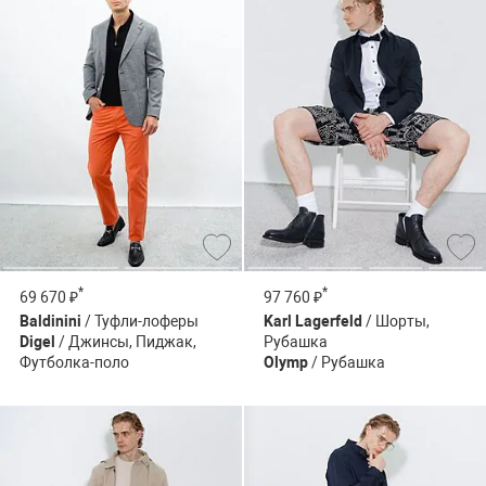
*
*
69 670 ₽
97 760 ₽
Baldinini
/ Туфли-лоферы
Karl Lagerfeld
/ Шорты,
Digel
/ Джинсы, Пиджак,
Рубашка
Футболка-поло
Olymp
/ Рубашка