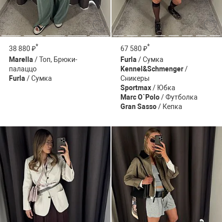
*
*
38 880 ₽
67 580 ₽
Marella
/ Топ, Брюки-
Furla
/ Сумка
палаццо
Kennel&Schmenger
/
Furla
/ Сумка
Сникеры
Sportmax
/ Юбка
Marc O`Polo
/ Футболка
Gran Sasso
/ Кепка