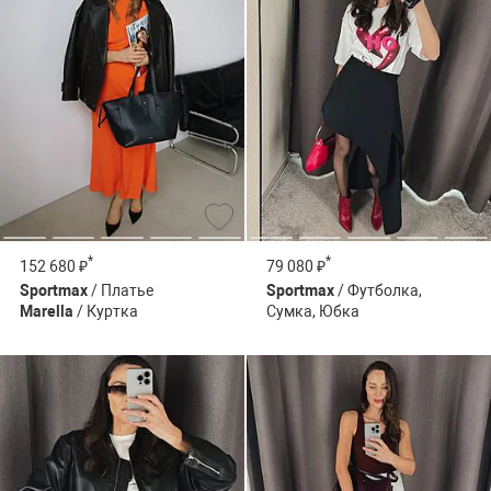
*
*
152 680 ₽
79 080 ₽
Sportmax
/ Платье
Sportmax
/ Футболка,
Marella
/ Куртка
Сумка, Юбка