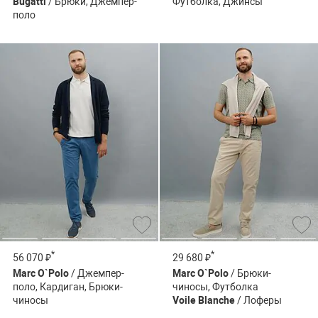
Bugatti
/ Брюки, Джемпер-
Футболка, Джинсы
поло
*
*
56 070 ₽
29 680 ₽
Marc O`Polo
/ Джемпер-
Marc O`Polo
/ Брюки-
поло, Кардиган, Брюки-
чиносы, Футболка
чиносы
Voile Blanche
/ Лоферы