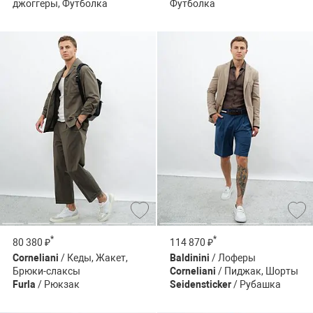
джоггеры, Футболка
Футболка
*
*
80 380 ₽
114 870 ₽
Corneliani
/ Кеды, Жакет,
Baldinini
/ Лоферы
Брюки-слаксы
Corneliani
/ Пиджак, Шорты
Furla
/ Рюкзак
Seidensticker
/ Рубашка