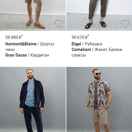
*
*
58 880 ₽
90 670 ₽
Harmont&Blaine
/ Шорты-
Digel
/ Рубашка
чино
Corneliani
/ Жакет, Брюки-
Gran Sasso
/ Кардиган
слаксы