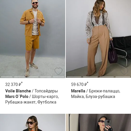
*
*
32 370 ₽
59 670 ₽
Voile Blanche
/ Топсайдеры
Marella
/ Брюки-палаццо,
Marc O`Polo
/ Шорты-карго,
Майка, Блуза-рубашка
Рубашка-жакет, Футболка