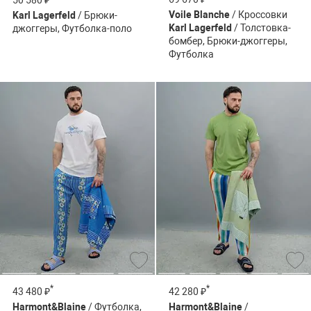
50 580 ₽
Voile Blanche
/ Кроссовки
Karl Lagerfeld
/ Брюки-
Karl Lagerfeld
/ Толстовка-
джоггеры, Футболка-поло
бомбер, Брюки-джоггеры,
Футболка
*
*
43 480 ₽
42 280 ₽
Harmont&Blaine
/ Футболка,
Harmont&Blaine
/