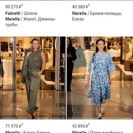
*
*
80 270 ₽
40 380 ₽
Fabretti
/ Шляпа
Marella
/ Брюки-палаццо,
Marella
/ Жакет, Джинсы-
Блуза
трубы
*
*
71 970 ₽
42 890 ₽
Marella
/ Блуза, Брюки,
Marella
/ Платье-рубашка