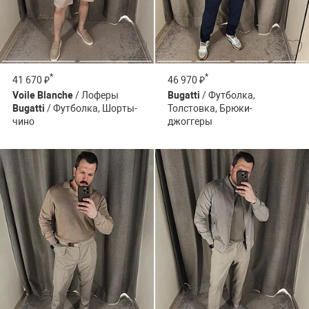
*
*
41 670 ₽
46 970 ₽
Voile Blanche
/ Лоферы
Bugatti
/ Футболка,
Bugatti
/ Футболка, Шорты-
Толстовка, Брюки-
чино
джоггеры