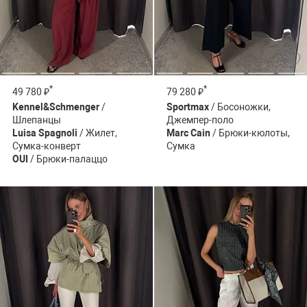
*
*
49 780 ₽
79 280 ₽
Kennel&Schmenger
/
Sportmax
/ Босоножки,
Шлепанцы
Джемпер-поло
Luisa Spagnoli
/ Жилет,
Marc Cain
/ Брюки-кюлоты,
Сумка-конверт
Сумка
OUI
/ Брюки-палаццо