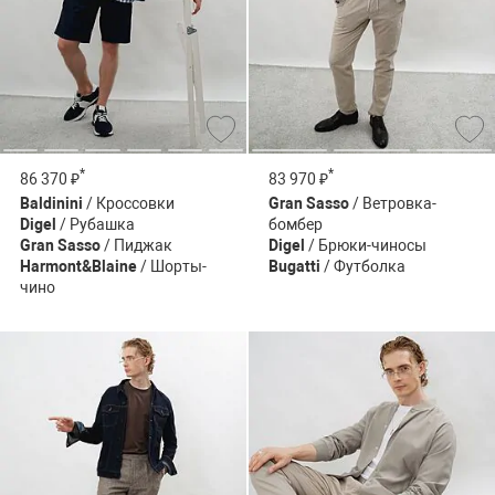
*
*
86 370 ₽
83 970 ₽
Baldinini
/ Кроссовки
Gran Sasso
/ Ветровка-
Digel
/ Рубашка
бомбер
Gran Sasso
/ Пиджак
Digel
/ Брюки-чиносы
Harmont&Blaine
/ Шорты-
Bugatti
/ Футболка
чино