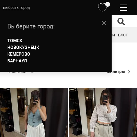
0
выбрать город
Выберите город:
ОБРАЗЫ
ОДЕЖДА
ОБУВЬ
АКСЕССУАРЫ
БРЕНДЫ
АКЦИИ
БЛОГ
ТОМСК
НОВОКУЗНЕЦК
ПРОГУЛКА
КЕМЕРОВО
БАРНАУЛ
Прогулка
90
Фильтры