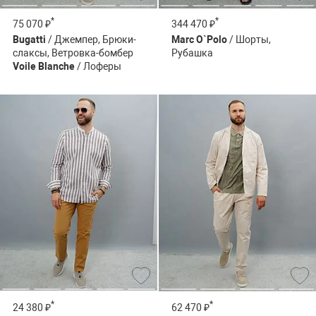
*
*
75 070 ₽
344 470 ₽
Bugatti
/ Джемпер, Брюки-
Marc O`Polo
/ Шорты,
слаксы, Ветровка-бомбер
Рубашка
Voile Blanche
/ Лоферы
*
*
24 380 ₽
62 470 ₽