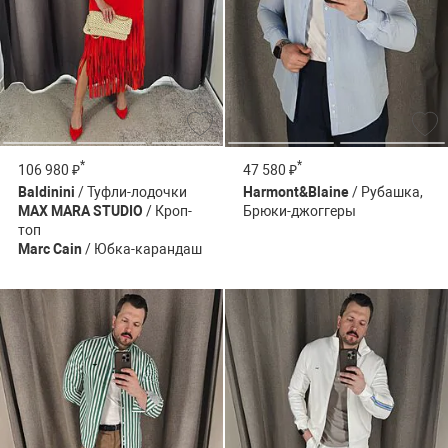
*
*
106 980 ₽
47 580 ₽
Baldinini
/ Туфли-лодочки
Harmont&Blaine
/ Рубашка,
MAX MARA STUDIO
/ Кроп-
Брюки-джоггеры
топ
Marc Cain
/ Юбка-карандаш