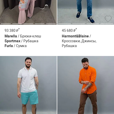
*
*
93 380 ₽
45 680 ₽
Marella
/ Брюки-клеш
Harmont&Blaine
/
Sportmax
/ Рубашка
Кроссовки, Джинсы,
Furla
/ Сумка
Рубашка