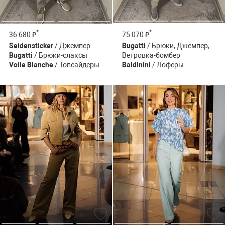
*
*
75 070 ₽
36 680 ₽
Bugatti
/ Брюки, Джемпер,
Seidensticker
/ Джемпер
Ветровка-бомбер
Bugatti
/ Брюки-слаксы
Baldinini
/ Лоферы
Voile Blanche
/ Топсайдеры