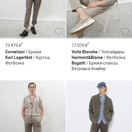
*
*
73 470 ₽
77 070 ₽
Corneliani
/ Брюки
Voile Blanche
/ Топсайдеры
Karl Lagerfeld
/ Куртка,
Harmont&Blaine
/ Футболка
Футболка
Bugatti
/ Брюки-слаксы,
Ветровка-бомбер