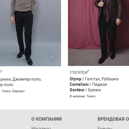
*
*
110 970 ₽
₽
Olymp
/ Галстук, Рубашка
Брюки, Джемпер-поло,
Corneliani
/ Пиджак
р-поло
Gardeur
/ Брюки
: Томск, Барнаул
В наличии: Томск
О КОМПАНИИ
БРЕНДОВАЯ 
Магазины
Бренды