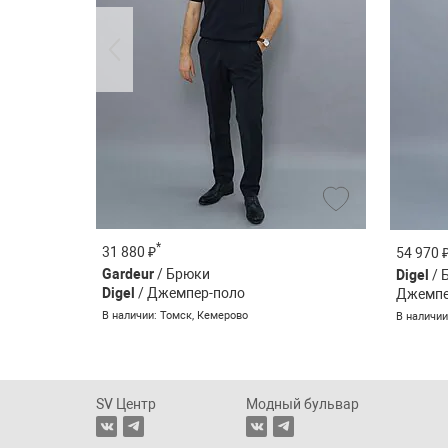
*
31 880 ₽
54 970 
Gardeur
/ Брюки
Digel
/ 
Digel
/ Джемпер-поло
Джемпе
В наличии: Томск, Кемерово
В наличии
SV Центр
Модный бульвар