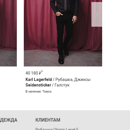
*
*
40 180 ₽
67 470 ₽
Karl Lagerfeld
/ Рубашка, Джинсы
Digel
/ Фу
Seidensticker
/ Галстук
В наличии: 
В наличии: Томск
ОДЕЖДА
КЛИЕНТАМ
Рубашки Olymp Level 5