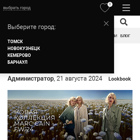
0
выбрать город
Выберите город:
ОБРАЗЫ
ОДЕЖДА
ОБУВЬ
АКСЕССУАРЫ
БРЕНДЫ
АКЦИИ
БЛОГ
ТОМСК
НОВОКУЗНЕЦК
НОВАЯ КОЛЛЕКЦИЯ MARC
КЕМЕРОВО
БАРНАУЛ
CAIN FW`2024
Администратор
, 21 августа 2024
Lookbook