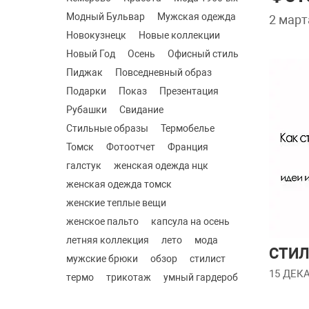
Модный Бульвар
Мужская одежда
2 март
Новокузнецк
Новые коллекции
Новый Год
Осень
Офисный стиль
Пиджак
Повседневный образ
Подарки
Показ
Презентация
Рубашки
Свидание
Стильные образы
Термобелье
Томск
Фотоотчет
Франция
галстук
женская одежда нцк
женская одежда томск
женские теплые вещи
женское пальто
капсула на осень
летняя коллекция
лето
мода
СТИЛ
мужские брюки
обзор
стилист
15 ДЕКА
термо
трикотаж
умный гардероб