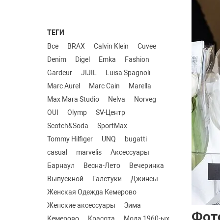
ТЕГИ
Все
BRAX
Calvin Klein
Cuvee
Denim
Digel
Emka
Fashion
Gardeur
JIJIL
Luisa Spagnoli
Marc Aurel
Marc Cain
Marella
Max Mara Studio
Nelva
Norveg
OUI
Olymp
SV-Центр
Scotch&Soda
SportMax
Tommy Hilfiger
UNQ
bugatti
casual
marvelis
Аксессуары
Барнаул
Весна-Лето
Вечеринка
Выпускной
Галстуки
Джинсы
Женская Одежда Кемерово
Женские аксессуары
Зима
Фот
Кемерово
Красота
Мода 1960-ых