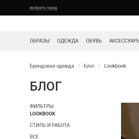
выбрать город
Выберите город:
ОБРАЗЫ
ОДЕЖДА
ОБУВЬ
АКСЕССУАР
ТОМСК
НОВОКУЗНЕЦК
КЕМЕРОВО
БАРНАУЛ
Брендовая одежда
Блог
Lookbook
БЛОГ
ФИЛЬТРЫ
LOOKBOOK
СТИЛЬ И РАБОТА
ВСЕ