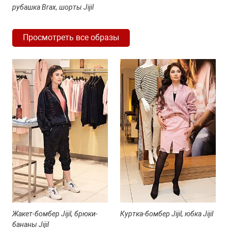
рубашка Brax, шорты Jijil
Просмотреть все образы
Жакет-бомбер Jijil, брюки-
Куртка-бомбер Jijil, юбка Jijil
бананы Jijil