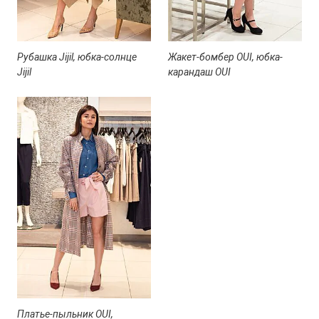
Рубашка Jijil, юбка-солнце
Жакет-бомбер OUI, юбка-
Jijil
карандаш OUI
Платье-пыльник OUI,