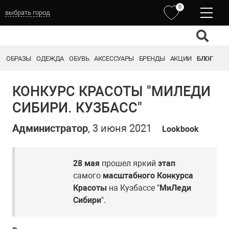
0
выбрать город
Выберите город:
ТОМСК
ОБРАЗЫ
ОДЕЖДА
ОБУВЬ
АКСЕССУАРЫ
БРЕНДЫ
АКЦИИ
БЛОГ
НОВОКУЗНЕЦК
КЕМЕРОВО
БАРНАУЛ
КОНКУРС КРАСОТЫ "МИЛЕДИ
СИБИРИ. КУЗБАСС"
Администратор
, 3 июня 2021
Lookbook
28 мая
прошел яркий
этап
самого
масштабного Конкурса
Красоты
на Кузбассе "
МиЛеди
Сибири
".