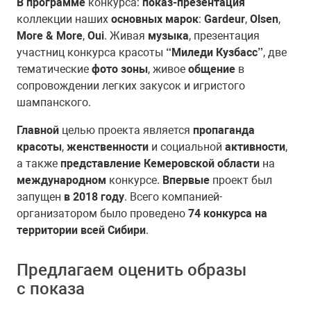
В программе
конкурса:
показ-презентация
коллекции наших
основных марок
:
Gardeur
,
Olsen
,
More & Мore
,
Oui
. Живая
музыка
, презентация
участниц конкурса красоты
“Миледи Кузбасс”
, две
тематические
фото зоны
, живое
общение
в
сопровождении легких закусок и игристого
шампанского.
Главной
целью проекта является
пропаганда
красоты
,
женственности
и социальной
активности
,
а также
представление Кемеровской области
на
международном
конкурсе.
Впервые
проект был
запущен
в 2018 году
. Всего компанией-
организатором было проведено
74 конкурса на
территории всей Сибири
.
Предлагаем оценить образы
с показа