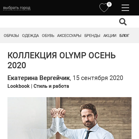
0
выбрать город
Выберите город:
ОБРАЗЫ
ОДЕЖДА
ОБУВЬ
АКСЕССУАРЫ
БРЕНДЫ
АКЦИИ
БЛОГ
ТОМСК
НОВОКУЗНЕЦК
КЕМЕРОВО
КОЛЛЕКЦИЯ OLYMP ОСЕНЬ
БАРНАУЛ
2020
Екатерина Вергейчик
, 15 сентября 2020
Lookbook
|
Стиль и работа