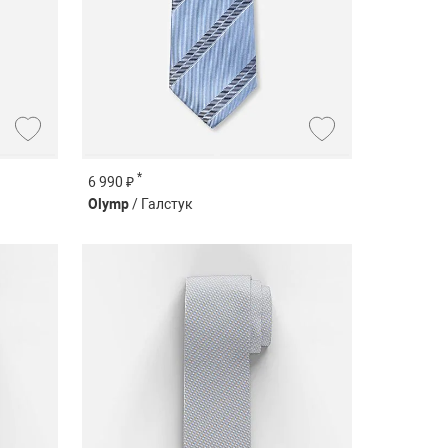
*
6 990 ₽
Olymp
/ Галстук