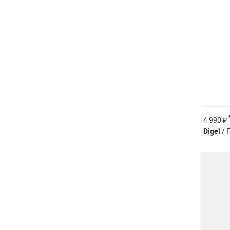
4 990 ₽
Digel
/ 