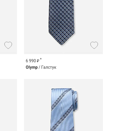
*
6 990 ₽
Olymp
/ Галстук