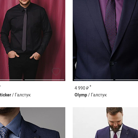
*
*
4 990 ₽
ticker
/ Галстук
Olymp
/ Галстук