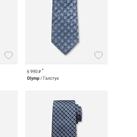
*
6 990 ₽
Olymp
/ Галстук