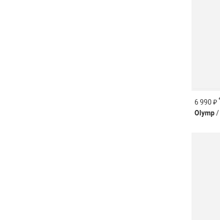
6 990 ₽
Olymp
/