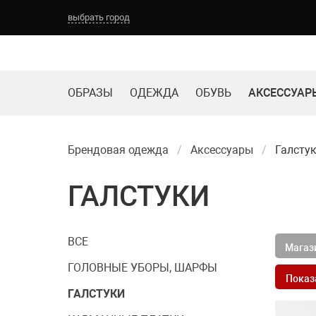
выбрать город
Выберите город:
ОБРАЗЫ
ОДЕЖДА
ОБУВЬ
АКСЕССУАР
ТОМСК
НОВОКУЗНЕЦК
КЕМЕРОВО
БАРНАУЛ
Брендовая одежда
Аксессуары
Галсту
ГАЛСТУКИ
ВСЕ
Магази
ГОЛОВНЫЕ УБОРЫ, ШАРФЫ
Показ
ГАЛСТУКИ