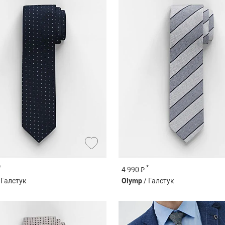
*
*
4 990 ₽
 Галстук
Olymp
/ Галстук