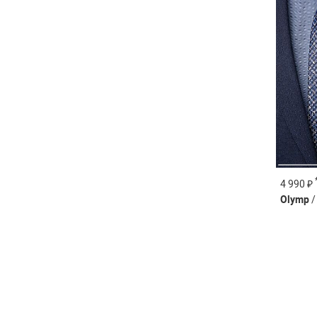
4 990 ₽
Olymp
/