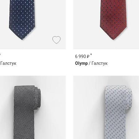
*
*
6 990 ₽
 Галстук
Olymp
/ Галстук