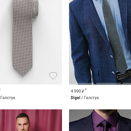
*
*
4 990 ₽
 Галстук
Digel
/ Галстук