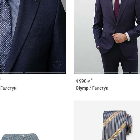
*
*
4 990 ₽
 Галстук
Olymp
/ Галстук