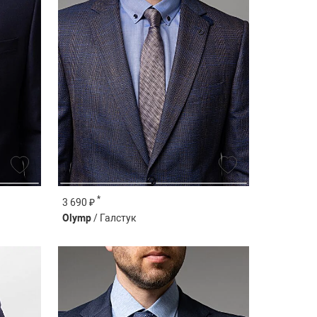
*
3 690 ₽
Olymp
/ Галстук