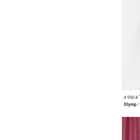
4 990 ₽
Olymp
/