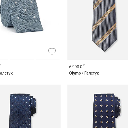
*
*
6 990 ₽
Галстук
Olymp
/ Галстук