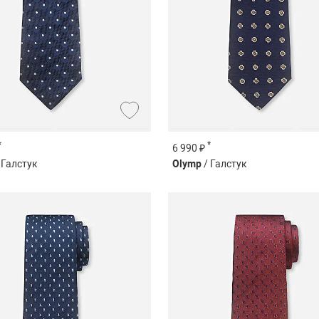
*
*
6 990 ₽
 Галстук
Olymp
/ Галстук