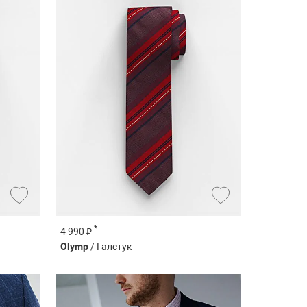
*
4 990 ₽
Olymp
/ Галстук