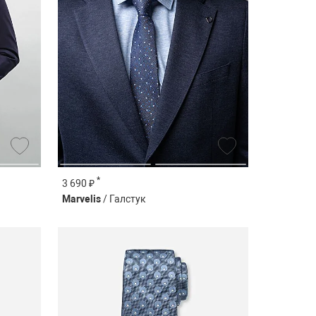
*
3 690 ₽
Marvelis
/ Галстук