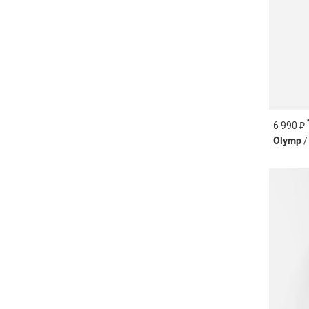
6 990 ₽
Olymp
/