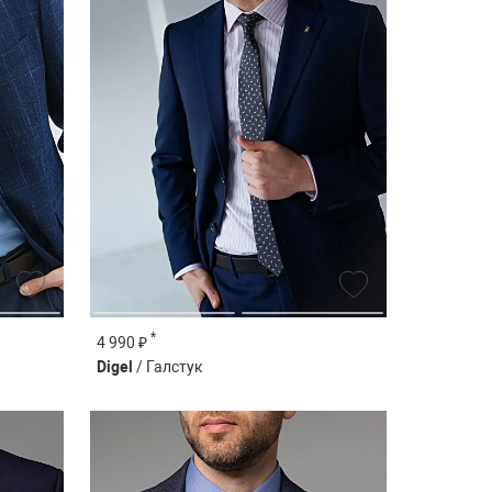
*
4 990 ₽
Digel
/ Галстук