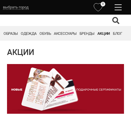
0
выбрать город
Выберите город:
ОБРАЗЫ
ОДЕЖДА
ОБУВЬ
АКСЕССУАРЫ
БРЕНДЫ
АКЦИИ
БЛОГ
ТОМСК
НОВОКУЗНЕЦК
КЕМЕРОВО
АКЦИИ
БАРНАУЛ