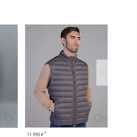
*
*
11 990 ₽
15 990 ₽