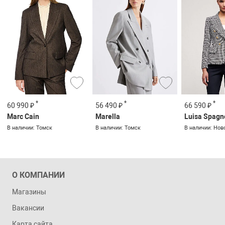
*
*
*
60 990 ₽
56 490 ₽
66 590 ₽
Marc Cain
Marella
Luisa Spagn
В наличии: Томск
В наличии: Томск
В наличии: Нов
О КОМПАНИИ
Магазины
Вакансии
Карта сайта