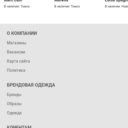
Marc Cain
Marella
Luisa Spagn
В наличии: Томск
В наличии: Томск
В наличии: Нов
О КОМПАНИИ
Магазины
Вакансии
Карта сайта
Политика
БРЕНДОВАЯ ОДЕЖДА
Бренды
Образы
Одежда
КЛИЕНТАМ