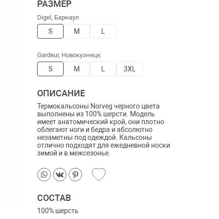
РАЗМЕР
Digel, Барнаул
S
M
L
Gardeur, Новокузнецк
S
M
L
3XL
ОПИСАНИЕ
Термокальсоны Norveg черного цвета
выполнены из 100% шерсти. Модель
имеет анатомический крой, они плотно
облегают ноги и бедра и абсолютно
незаметны под одеждой. Кальсоны
отлично подходят для ежедневной носки
зимой и в межсезонье.
СОСТАВ
100% шерсть