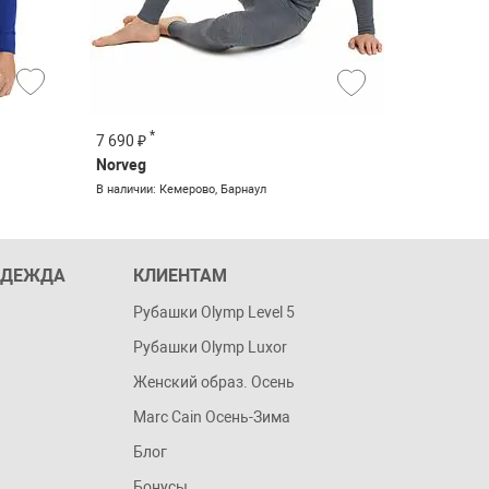
*
*
7 690 ₽
7 590 ₽
Norveg
Norveg
В наличии: Кемерово, Барнаул
В наличии: 
ОДЕЖДА
КЛИЕНТАМ
Рубашки Olymp Level 5
Рубашки Olymp Luxor
Женский образ. Осень
Marc Cain Осень-Зима
Блог
Бонусы