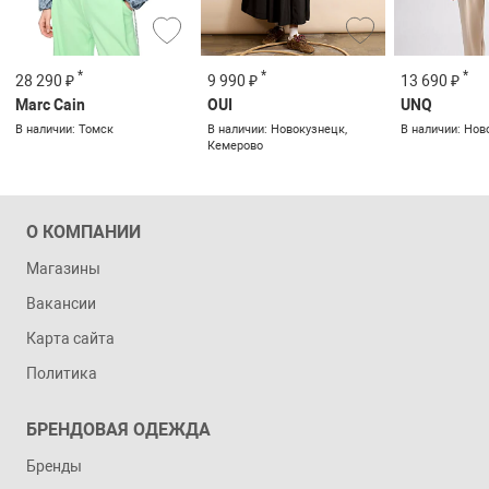
*
*
*
28 290 ₽
9 990 ₽
13 690 ₽
Marc Cain
OUI
UNQ
В наличии: Томск
В наличии: Новокузнецк,
В наличии: Нов
Кемерово
О КОМПАНИИ
Магазины
Вакансии
Карта сайта
Политика
БРЕНДОВАЯ ОДЕЖДА
Бренды