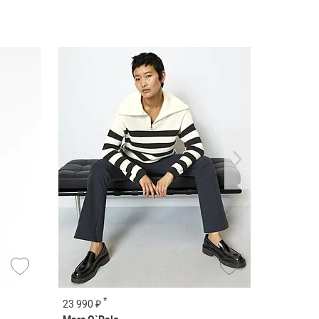
*
*
23 990 ₽
5 990 ₽