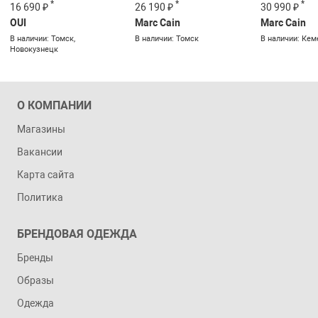
*
*
*
16 690 ₽
26 190 ₽
30 990 ₽
OUI
Marc Cain
Marc Cain
В наличии: Томск,
В наличии: Томск
В наличии: Кем
Новокузнецк
О КОМПАНИИ
Магазины
Вакансии
Карта сайта
Политика
БРЕНДОВАЯ ОДЕЖДА
Бренды
Образы
Одежда