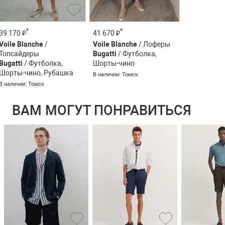
*
*
39 170 ₽
41 670 ₽
Voile Blanche
/
Voile Blanche
/ Лоферы
Топсайдеры
Bugatti
/ Футболка,
Bugatti
/ Футболка,
Шорты-чино
Шорты-чино, Рубашка
В наличии: Томск
В наличии: Томск
ВАМ МОГУТ ПОНРАВИТЬСЯ