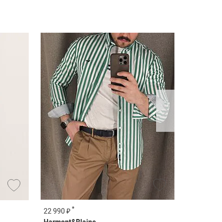
*
*
22 990 ₽
14 990 ₽
Harmont&Blaine