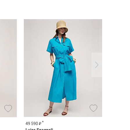
*
*
49 590 ₽
19 490 ₽
Luisa Spagnoli
OUI