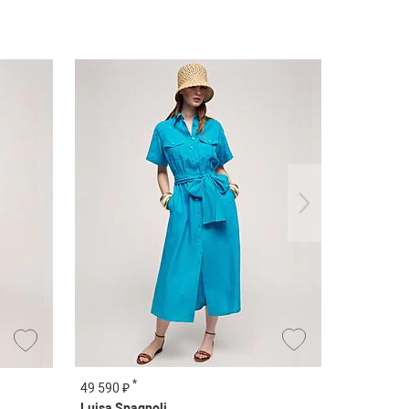
*
*
49 590 ₽
19 490 ₽
Luisa Spagnoli
OUI