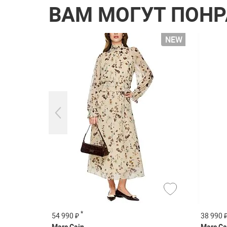
ВАМ МОГУТ ПОН
*
54 990 ₽
38 990 
Marc Cain
Marc Ca