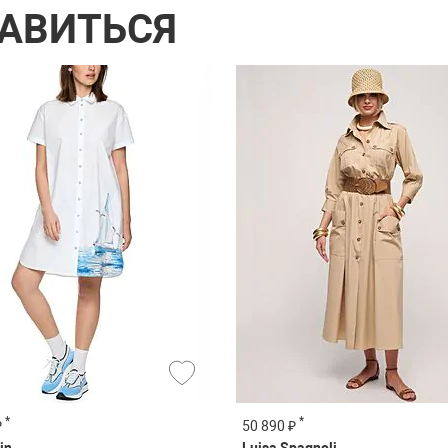
РАВИТЬСЯ
*
*
₽
50 890 ₽
in
Luisa Spagnoli