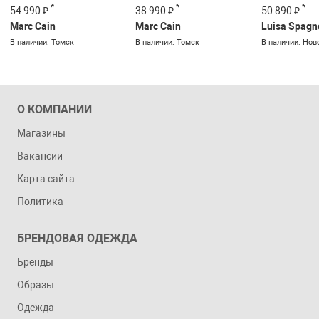
*
*
*
54 990 ₽
38 990 ₽
50 890 ₽
Marc Cain
Marc Cain
Luisa Spagn
В наличии: Томск
В наличии: Томск
В наличии: Нов
О КОМПАНИИ
Магазины
Вакансии
Карта сайта
Политика
БРЕНДОВАЯ ОДЕЖДА
Бренды
Образы
Одежда