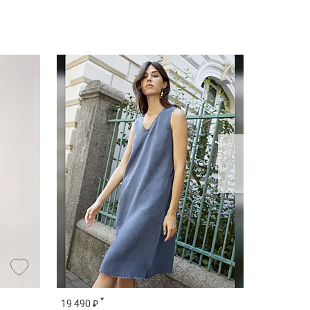
*
*
19 490 ₽
22 390 ₽