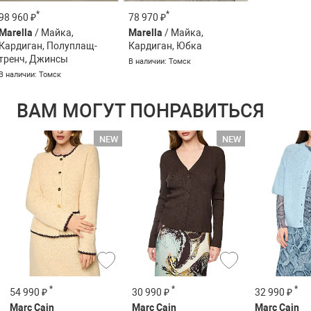
*
*
98 960 ₽
78 970 ₽
Marella
/ Майка,
Marella
/ Майка,
Кардиган, Полуплащ-
Кардиган, Юбка
тренч, Джинсы
В наличии: Томск
В наличии: Томск
ВАМ МОГУТ ПОНРАВИТЬСЯ
*
*
*
54 990 ₽
30 990 ₽
32 990 ₽
Marc Cain
Marc Cain
Marc Cain