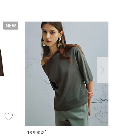
*
*
18 990 ₽
38 890 ₽