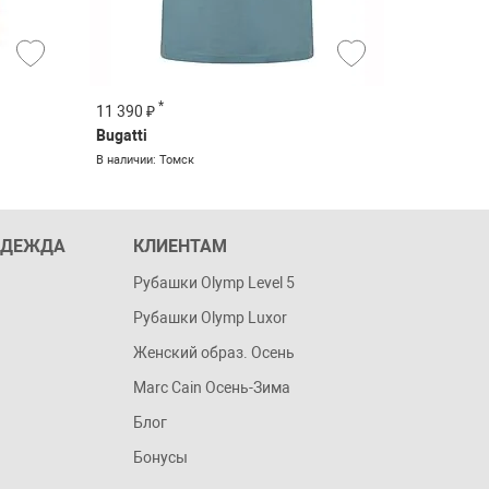
*
*
11 390 ₽
11 390 ₽
Bugatti
Bugatti
В наличии: Томск
В наличии: 
ОДЕЖДА
КЛИЕНТАМ
Рубашки Olymp Level 5
Рубашки Olymp Luxor
Женский образ. Осень
Marc Cain Осень-Зима
Блог
Бонусы