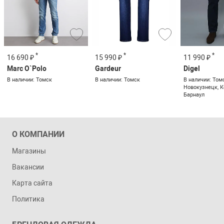
*
*
*
16 690 ₽
15 990 ₽
11 990 ₽
Marc O`Polo
Gardeur
Digel
В наличии: Томск
В наличии: Томск
В наличии: Том
Новокузнецк, К
Барнаул
О КОМПАНИИ
Магазины
Вакансии
Карта сайта
Политика