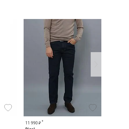
*
*
11 990 ₽
12 490 ₽