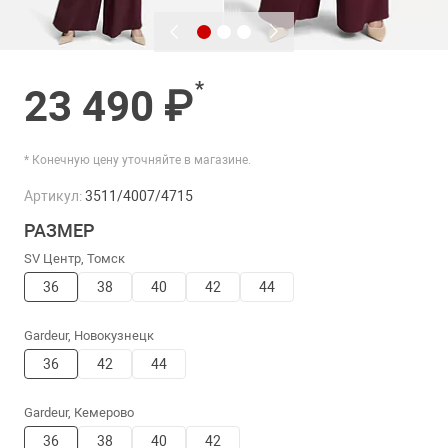
*
23 490 ₽
* Конечную цену уточняйте в магазине.
Артикул:
3511/4007/4715
РАЗМЕР
SV Центр, Томск
36
38
40
42
44
Gardeur, Новокузнецк
36
42
44
Gardeur, Кемерово
36
38
40
42