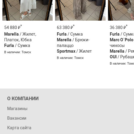
*
*
*
54 880 ₽
63 380 ₽
36 380 ₽
Marella
/ Жилет,
Furla
/ Сумка
Furla
/ Сумк
Платок, Юбка
Marella
/ Брюки-
Marc O`Polo
Furla
/ Сумка
палаццо
чиносы
Sportmax
/ Жилет
Marella
/ Ре
В наличии: Томск
OUI
/ Рубаш
В наличии: Томск
В наличии: Том
О КОМПАНИИ
Магазины
Вакансии
Карта сайта