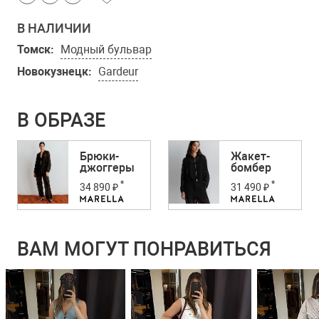
В НАЛИЧИИ
Томск:
Модный бульвар
Новокузнецк:
Gardeur
В ОБРАЗЕ
Брюки-
Жакет-
джоггеры
бомбер
*
*
34 890 ₽
31 490 ₽
ВАМ МОГУТ ПОНРАВИТЬСЯ