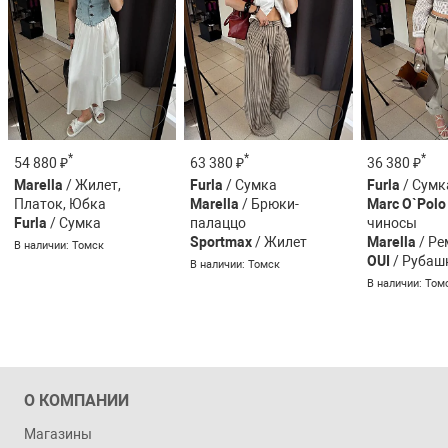
*
*
*
54 880 ₽
63 380 ₽
36 380 ₽
Marella
/ Жилет,
Furla
/ Сумка
Furla
/ Сумк
Платок, Юбка
Marella
/ Брюки-
Marc O`Polo
Furla
/ Сумка
палаццо
чиносы
Sportmax
/ Жилет
Marella
/ Ре
В наличии: Томск
OUI
/ Рубаш
В наличии: Томск
В наличии: Том
О КОМПАНИИ
Магазины