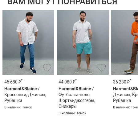
ВАМ МОГУТ ПОНРАВИТЬСЯ
*
*
*
45 680 ₽
44 080 ₽
36 280 ₽
Harmont&Blaine
/
Harmont&Blaine
/
Harmont&Bl
Кроссовки, Джинсы,
Футболка-поло,
Джинсы, Кр
Рубашка
Шорты-джоггеры,
Рубашка
Сникеры
В наличии: Томск
В наличии: Том
В наличии: Томск