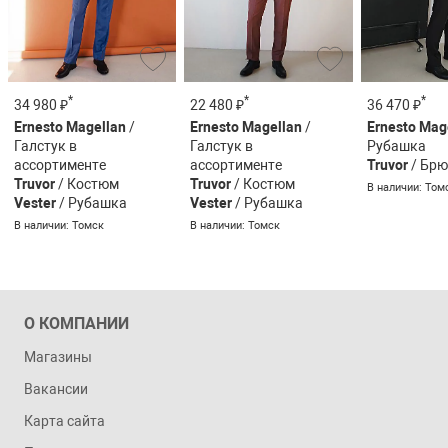
*
*
*
34 980 ₽
22 480 ₽
36 470 ₽
Ernesto Magellan
/
Ernesto Magellan
/
Ernesto Mag
Галстук в
Галстук в
Рубашка
ассортименте
ассортименте
Truvor
/ Брю
Truvor
/ Костюм
Truvor
/ Костюм
В наличии: Том
Vester
/ Рубашка
Vester
/ Рубашка
В наличии: Томск
В наличии: Томск
О КОМПАНИИ
Магазины
Вакансии
Карта сайта