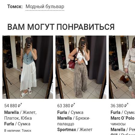
Томск:
Модный бульвар
ВАМ МОГУТ ПОНРАВИТЬСЯ
*
*
*
54 880 ₽
63 380 ₽
36 380 ₽
Marella
/ Жилет,
Furla
/ Сумка
Furla
/ Сумк
Платок, Юбка
Marella
/ Брюки-
Marc O`Polo
Furla
/ Сумка
палаццо
чиносы
Sportmax
/ Жилет
Marella
/ Ре
В наличии: Томск